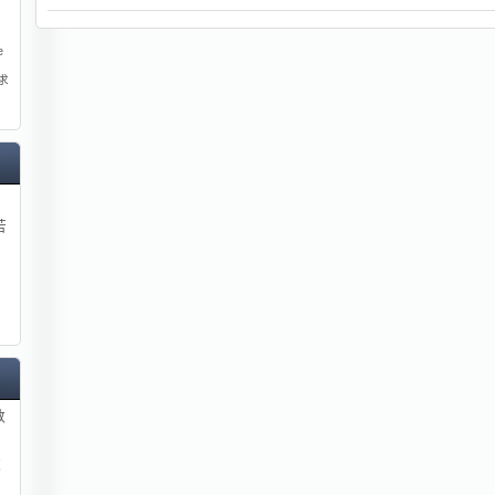
e
求
苦
数
数