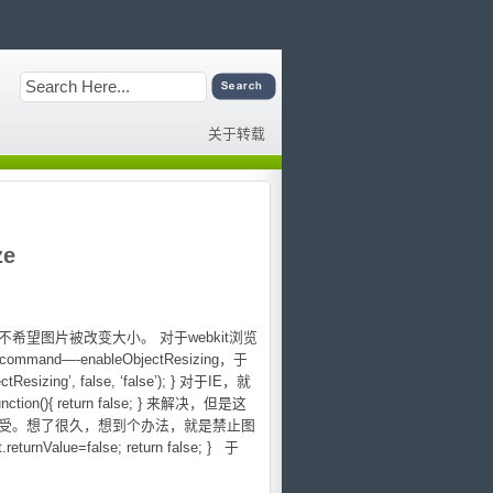
关于转载
ze
是我不希望图片被改变大小。 对于webkit浏览
—-enableObjectResizing，于
ctResizing’, false, ‘false’); } 对于IE，就
ion(){ return false; } 来解决，但是这
受。想了很久，想到个办法，就是禁止图
rnValue=false; return false; } 于