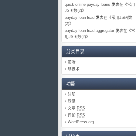
quick online payday loans
发表在《
常用
JS函数(2)
》
payday loan lead
发表在《
常用JS函数
(2)
》
payday loan lead aggregator
发表在《
常
用JS函数(2)
》
分类目录
前端
非技术
功能
注册
登录
文章
RSS
评论
RSS
WordPress.org