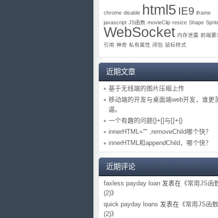
html5
IE9
chrome
disable
iframe
javascript
JS函数
movieClip
resize
Shape
Sprit
WebSocket
内存泄露
前端要
引用
神奇
私有属性
闭包
鼠标样式
近期文章
基于无线端的图片压缩上传
移动端的开发与桌面端web开发，谁更
逼。
一个有趣的问题{}+[]与[]+{}
innerHTML=”" ,removeChild哪个快？
innerHTML和appendChild，哪个快？
近期评论
faxless payday loan
发表在《
常用JS函
(2)
》
quick payday loans
发表在《
常用JS函
(2)
》