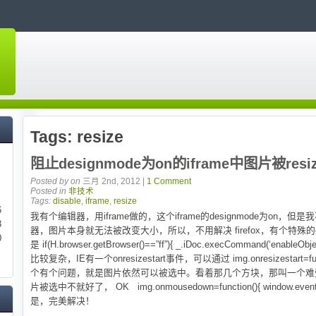
Tags:
resize
阻止designmode为on的iframe中图片被resi
日
Posted by
on
三月 2nd, 2012 |
1 Comment
Posted in
非技术
Tags:
disable
,
iframe
,
resize
6
我有个编辑器，用iframe做的，这个iframe的designmode为on，但
3
器，图片本身就无法被改变大小，所以，不用解决 firefox，有个特殊的command
0
是 if(H.browser.getBrowser()==”ff”){ _.iDoc.execCommand(‘enableObje
比较复杂，IE有一个onresizestart事件，可以通过 img.onresizestart=funct
个有个问题，就是图片依然可以被选中。看着那几个方块，那叫一个难
片被选中不就好了， OK img.onmousedown=function(){ window.event.retu
是，完美解决！