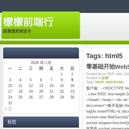
檬檬前端行
路漫漫其修远兮
Tags:
html5
2026 年八月
零基础开始WebS
一
二
三
四
五
六
日
1
2
Posted by
on
四月 14th, 201
Posted in
前端
3
4
5
6
7
8
9
Tags:
html5
,
WebSocket
10
11
12
13
14
15
16
客户端： <!DOCTYPE html> <h
17
18
19
20
21
22
23
; color:#333; line-height:2
24
25
26
27
28
29
30
</head> <body> <div id=”
31
disconnect”>断开连接</button
« 三
logDiv.innerHTML=d; doc
socket=new WebSocket(
标签
socket.onopen=function()
息事件 socket.onmessage=