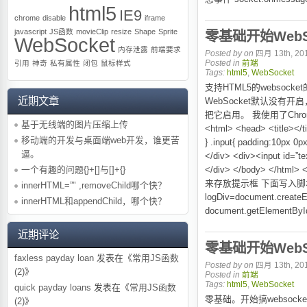
html5
IE9
chrome
disable
iframe
javascript
JS函数
movieClip
resize
Shape
Sprite
零基础开始WebS
WebSocket
内存泄露
前端要求
Posted by
on
四月 13th, 201
引用
神奇
私有属性
闭包
鼠标样式
Posted in
前端
Tags:
html5
,
WebSocket
支持HTML5的websocket的浏
近期文章
WebSocket默认没有开启
把它启用。 我使用了Chro
基于无线端的图片压缩上传
<html> <head> <title></ti
移动端的开发与桌面端web开发，谁更苦
} .input{ padding:10px 0px
逼。
</div> <div><input id=”
一个有趣的问题{}+[]与[]+{}
</div> </body> </h
来存放提示框 下面写入脚本来测试s
innerHTML=”" ,removeChild哪个快？
logDiv=document.createEl
innerHTML和appendChild，哪个快？
document.getElementById(“
近期评论
零基础开始WebSo
faxless payday loan
发表在《
常用JS函数
Posted by
on
四月 13th, 201
(2)
》
Posted in
前端
Tags:
html5
,
WebSocket
quick payday loans
发表在《
常用JS函数
零基础。开始搞websock
(2)
》