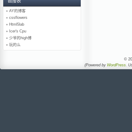
链接表
AY的博客
cssflowers
Html5lab
Icer's Cpu
少爷的high博
玩的么
© 2
(Powered by
WordPress
. U